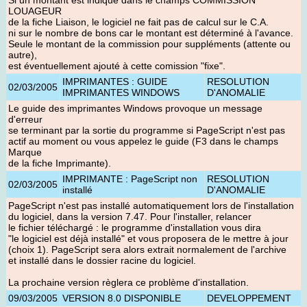
Si un montant est indiqué dans le champs COMMISSION
LOUAGEUR
de la fiche Liaison, le logiciel ne fait pas de calcul sur le C.A.
ni sur le nombre de bons car le montant est déterminé à l'avance.
Seule le montant de la commission pour suppléments (attente ou
autre),
est éventuellement ajouté à cette comission "fixe".
IMPRIMANTES : GUIDE
RESOLUTION
02/03/2005
IMPRIMANTES WINDOWS
D'ANOMALIE
Le guide des imprimantes Windows provoque un message
d'erreur
se terminant par la sortie du programme si PageScript n'est pas
actif au moment ou vous appelez le guide (F3 dans le champs
Marque
de la fiche Imprimante).
IMPRIMANTE : PageScript non
RESOLUTION
02/03/2005
installé
D'ANOMALIE
PageScript n'est pas installé automatiquement lors de l'installation
du logiciel, dans la version 7.47. Pour l'installer, relancer
le fichier téléchargé : le programme d'installation vous dira
"le logiciel est déjà installé" et vous proposera de le mettre à jour
(choix 1). PageScript sera alors extrait normalement de l'archive
et installé dans le dossier racine du logiciel.
La prochaine version règlera ce problème d'installation.
09/03/2005
VERSION 8.0 DISPONIBLE
DEVELOPPEMENT