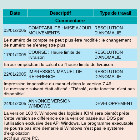
Date
Descriptif
Type de travail
Commentaire
COMPTABILITE : MISE A JOUR
RESOLUTION
03/01/2005
MOUVEMENTS
D'ANOMALIE
Le numéro de compte ne peut plus être modifié : le changement
de numéro ne s'enregistre plus.
COURSE : Heure limite de
RESOLUTION
17/01/2005
livraison
D'ANOMALIE
Erreur empêchant le calcul de l'heure limite de livraison
.
IMPRESSION MANUEL DE
RESOLUTION
22/01/2005
REFERENCE
D'ANOMALIE
Impression impossible du manuel dans la version 7.46 :
Le message suivant était affiché : "Désolé, cette fonction n'est pas
disponible".
ANNONCE VERSION
24/01/2005
DEVELOPPEMENT
WINDOWS
La version 100 % Windows des logiciels ICIM sera bientôt prête.
Cette version se différencie de la version basée sur DOS par
l'utilisation exclusive des API Windows. Le programme exécutable
ne pourra pas être démarré si Windows n'est pas le système
d'exploitation
actif sur votre PC.