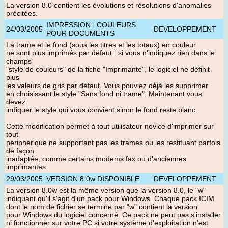
La version 8.0 contient les évolutions et résolutions d'anomalies
précitées.
IMPRESSION : COULEURS
24/03/2005
DEVELOPPEMENT
POUR DOCUMENTS
La trame et le fond (sous les titres et les totaux) en couleur
ne sont plus imprimés par défaut : si vous n'indiquez rien dans le
champs
"style de couleurs" de la fiche "Imprimante", le logiciel ne définit
plus
les valeurs de gris par défaut. Vous pouviez déjà les supprimer
en choisissant le style "Sans fond ni trame". Maintenant vous
devez
indiquer le style qui vous convient sinon le fond reste blanc.
Cette modification permet à tout utilisateur novice d'imprimer sur
tout
périphérique ne supportant pas les trames ou les restituant parfois
de façon
inadaptée, comme certains modems fax ou d'anciennes
imprimantes.
29/03/2005
VERSION 8.0w DISPONIBLE
DEVELOPPEMENT
La version 8.0w est la même version que la version 8.0, le "w"
indiquant qu'il s'agit d'un pack pour Windows. Chaque pack ICIM
dont le nom de fichier se termine par "w" contient la version
pour Windows du logiciel concerné. Ce pack ne peut pas s'installer
ni fonctionner sur votre PC si votre système d'exploitation n'est