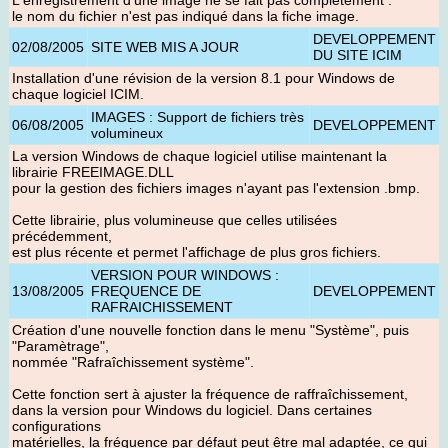
L'enregistrement d'une image ne se fait pas complètement :
le nom du fichier n'est pas indiqué dans la fiche image.
DEVELOPPEMENT
02/08/2005
SITE WEB MIS A JOUR
DU SITE ICIM
Installation d'une révision de la version 8.1 pour Windows de
chaque logiciel ICIM
.
IMAGES : Support de fichiers très
06/08/2005
DEVELOPPEMENT
volumineux
La version Windows de chaque logiciel utilise maintenant la
librairie FREEIMAGE.DLL
pour la gestion des fichiers images n'ayant pas l'extension .bmp.
Cette librairie, plus volumineuse que celles utilisées
précédemment,
est plus récente et permet l'affichage de plus gros fichiers.
VERSION POUR WINDOWS :
13/08/2005
FREQUENCE DE
DEVELOPPEMENT
RAFRAICHISSEMENT
Création d'une nouvelle fonction dans le menu "Système", puis
"Paramètrage",
nommée "Rafraîchissement système".
Cette fonction sert à ajuster la fréquence de raffraîchissement,
dans la version pour Windows du logiciel. Dans certaines
configurations
matérielles, la fréquence par défaut peut être mal adaptée, ce qui