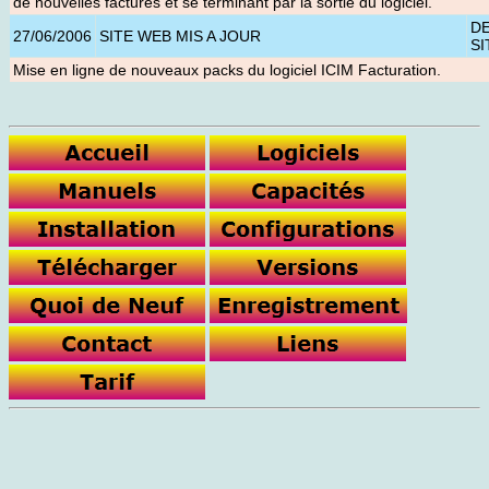
de nouvelles factures et se terminant par la sortie du logiciel.
D
27/06/2006
SITE WEB MIS A JOUR
SI
Mise en ligne de nouveaux packs du logiciel ICIM Facturation
.