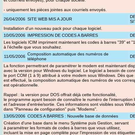
et courriels envoyés), pour chaque société.
- uniquement les pièces jointes aux courriels envoyés.
D
26/04/2006
SITE WEB MIS A JOUR
SI
Installation d'un nouveau pack pour chaque logiciel
.
10/05/2006
IMPRESSION DE CODES A BARRES
D
Les logiciels ICIM impriment maintenant les codes à barres "39" et "
à l'échelle que vous souhaitez.
Composition automatique des numéros de
11/05/2006
D
téléphone
La fonction permettrant de paramétrer le modem est maintenant dis
avec la version pour Windows du logiciel. Le logiciel a besoin de con
le port COM (1 à 9) attribué à votre modem sous Windows. Dès que
est effectué, la composition automatique des numéros de vos corre
est opérationnelle.
Rappel : la version pour DOS offrait déjà cette fonctionalité,
le programme ayant besoin de connaître le numéro de l'interruption
et l'adresse d'entrée/sortie. Ces informations sont visibles sous Win
dans "Panneau de configuration" puis "Modems".
13/05/2006
CODES A BARRES : Nouvelle base de données
D
Création d'une base dans le menu Système puis Gestion, servant
à paramétrer les formats de codes à barres que vous utilisez,
incluant la mise en page complète pour l'impression de vos étiquette