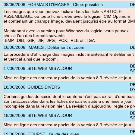
08/06/2006
FORMATS D'IMAGES : Choix possibles
D
Les images que vous pouvez inclure dans les fiches ARTICLE,
ASSEMBLAGE, ou toute fiche créée avec le logiciel ICIM Optimum
et contenant un champs Image, devaient jusqu'ici être au format BM
Maintenant avec la version pour Windows du logiciel vous pouvez
choisir l'un des formats suivants :
.BMP, .DIB, .GIF, .JIF, .JPG, .PCX, .RLE et .TGA.
16/06/2006
IMAGES : Défilement et zoom
D
La procédure d'affichage des images inclut maintenant le défilement 
et vertical ainsi que le zoom.
D
17/06/2006
SITE WEB MIS A JOUR
SI
Mise en ligne des nouveaux packs de la version 8.3 révisée ce jour
.
R
18/06/2006
GUIDES DIVERS
D'
Certains guides de saisie dont le contenu n'est pas extrait d'une ba
sont inaccessibles dans les fiches de saisie, suite à une mise à jour
incomplète dans la révision hier. La révision d'aujourd'hui règle ce p
D
18/06/2006
SITE WEB MIS A JOUR
SI
Mise en ligne des nouveaux packs de la version 8.3 révisée ce jour
.
R
19/06/2006
COURSE : Guide des villes