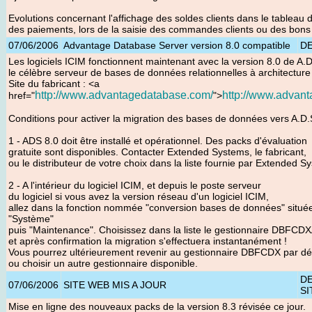
Evolutions concernant l'affichage des soldes clients dans le tableau 
des paiements, lors de la saisie des commandes clients ou des bons 
07/06/2006
Advantage Database Server version 8.0 compatible
D
Les logiciels ICIM fonctionnent maintenant avec la version 8.0 de A.D
le célèbre serveur de bases de données relationnelles à architecture 
Site du fabricant : <a
http://www.advantagedatabase.com/
http://www.advan
href="
">
Conditions pour activer la migration des bases de données vers A.D.S
1 - ADS 8.0 doit être installé et opérationnel. Des packs d'évaluation
gratuite sont disponibles. Contacter Extended Systems, le fabricant,
ou le distributeur de votre choix dans la liste fournie par Extended S
2 - A l'intérieur du logiciel ICIM, et depuis le poste serveur
du logiciel si vous avez la version réseau d'un logiciel ICIM,
allez dans la fonction nommée "conversion bases de données" situé
"Système"
puis "Maintenance". Choisissez dans la liste le gestionnaire DBFCD
et après confirmation la migration s'effectuera instantanément !
Vous pourrez ultérieurement revenir au gestionnaire DBFCDX par dé
ou choisir un autre gestionnaire disponible.
D
07/06/2006
SITE WEB MIS A JOUR
SI
Mise en ligne des nouveaux packs de la version 8.3 révisée ce jour
.