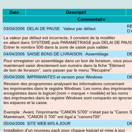
Date
Descriptif
Commentaire
R
03/04/2006
DELAI DE PAUSE : Valeur par défaut
D'
La valeur par défaut est incorrecte, il convient de la modifier
en allant dans SYSTEME puis PARAMETRAGE puis DELAI DE PAU
Entrer le nombre 500 dans la zone de saisie puis valider.
04/04/2006
SAISIE BONS DE LIVRAISON : Assemblage
D
Pour enregistrer un assemblage dans un bon de livraison, vous pou
maintenant saisir directement son numéro dans la fiche "Elément
de bon de livraison", sans passer par le menu "Récupère".
05/04/2006
IMPRIMANTES et version pour Windows
D
Révision des programmes analysant les informations concernant
les imprimantes dans le registre Windows. Les noms des imprimante
enregistrées dans le logiciel (nom = marque + modèle) et les noms
des imprimantes dans le registre Windows sont comparés en ignoran
les espaces et la casse.
Exemple : Avant, l'imprimante "CANON S700" n'était pas la "Canon S
Maintenant, "CANON S 700" est égal à "canons700".
05/04/2006
SITE WEB MIS A JOUR
D
Installation d'un nouveau pack pour chaque logiciel et mise à jour