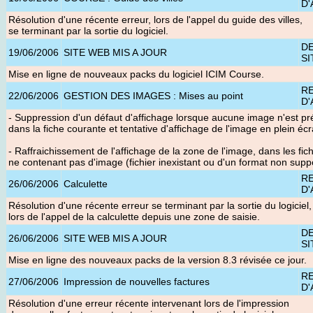
D'
Résolution d'une récente erreur, lors de l'appel du guide des villes,
se terminant par la sortie du logiciel.
D
19/06/2006
SITE WEB MIS A JOUR
SI
Mise en ligne de nouveaux packs du logiciel ICIM Course
.
R
22/06/2006
GESTION DES IMAGES : Mises au point
D'
- Suppression d'un défaut d'affichage lorsque aucune image n'est pr
dans la fiche courante et tentative d'affichage de l'image en plein écr
- Raffraichissement de l'affichage de la zone de l'image, dans les fic
ne contenant pas d'image (fichier inexistant ou d'un format non supp
R
26/06/2006
Calculette
D'
Résolution d'une récente erreur se terminant par la sortie du logiciel,
lors de l'appel de la calculette depuis une zone de saisie.
D
26/06/2006
SITE WEB MIS A JOUR
SI
Mise en ligne des nouveaux packs de la version 8.3 révisée ce jour
.
R
27/06/2006
Impression de nouvelles factures
D'
Résolution d'une erreur récente intervenant lors de l'impression