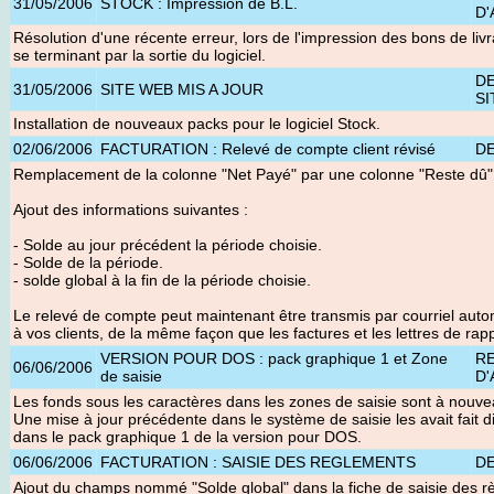
31/05/2006
STOCK : Impression de B.L.
D'
Résolution d'une récente erreur, lors de l'impression des bons de livr
se terminant par la sortie du logiciel.
D
31/05/2006
SITE WEB MIS A JOUR
SI
Installation de nouveaux packs pour le logiciel Stock
.
02/06/2006
FACTURATION : Relevé de compte client révisé
D
Remplacement de la colonne "Net Payé" par une colonne "Reste dû"
Ajout des informations suivantes :
- Solde au jour précédent la période choisie.
- Solde de la période.
- solde global à la fin de la période choisie.
Le relevé de compte peut maintenant être transmis par courriel auto
à vos clients, de la même façon que les factures et les lettres de rapp
VERSION POUR DOS : pack graphique 1 et Zone
R
06/06/2006
de saisie
D'
Les fonds sous les caractères dans les zones de saisie sont à nouve
Une mise à jour précédente dans le système de saisie les avait fait di
dans le pack graphique 1 de la version pour DOS.
06/06/2006
FACTURATION : SAISIE DES REGLEMENTS
D
Ajout du champs nommé "Solde global" dans la fiche de saisie des r