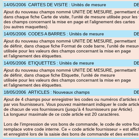
14/05/2006
CARTES DE VISITE : Unités de mesure
D
Ajout du nouveau champs nommé UNITE DE MESURE, permettant de 
dans chaque fiche Carte de visite, l'unité de mesure utilisée pour les
des champs concernant la mise en page et l'alignement des cartes
(ou autres maquettes).
14/05/2006
CODES A BARRES : Unités de mesure
D
Ajout du nouveau champs nommé UNITE DE MESURE, permettant
de définir, dans chaque fiche Format de code barre, l'unité de mesur
utilisée pour les valeurs des champs concernant la mise en page
et l'alignement des étiquettes.
14/05/2006
ETIQUETTES : Unités de mesure
D
Ajout du nouveau champs nommé UNITE DE MESURE, permettant
de définir, dans chaque fiche Etiquette, l'unité de mesure
utilisée pour les valeurs des champs concernant la mise en page
et l'alignement des étiquettes.
18/05/2006
ARTICLES : Nouveaux champs
D
Ajout de 4 champs pour enregistrer les codes ou numéros d'articles 
par vos fournisseurs. Vous pouvez maintenant indiquer le code artic
de chacun de vos fournisseurs (jusqu'à 4 fournisseurs par Article).
La longueur maximale de ce code article est 20 caractères.
Lors de l'impression de vos bons de commande, le code de votre fou
remplace votre code interne. Ce « code article fournisseur » est affi
et enregistré lors de la saisie des bons de commande et des entrées