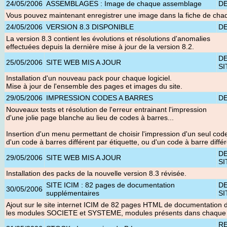
24/05/2006
ASSEMBLAGES : Image de chaque assemblage
D
Vous pouvez maintenant enregistrer une image dans la fiche de ch
24/05/2006
VERSION 8.3 DISPONIBLE
D
La version 8.3 contient les évolutions et résolutions d'anomalies
effectuées depuis la dernière mise à jour de la version 8.2.
D
25/05/2006
SITE WEB MIS A JOUR
SI
Installation d'un nouveau pack pour chaque logiciel.
Mise à jour de l'ensemble des pages et images du site.
29/05/2006
IMPRESSION CODES A BARRES
D
Nouveaux tests et résolution de l'erreur entrainant l'impression
d'une jolie page blanche au lieu de codes à barres...
Insertion d'un menu permettant de choisir l'impression d'un seul cod
d'un code à barres différent par étiquette, ou d'un code à barre diffé
D
29/05/2006
SITE WEB MIS A JOUR
SI
Installation des packs de la nouvelle version 8.3 révisée
.
SITE ICIM : 82 pages de documentation
D
30/05/2006
supplémentaires
SI
Ajout sur le site internet ICIM de 82 pages HTML de documentation d
les modules SOCIETE et SYSTEME, modules présents dans chaque lo
R