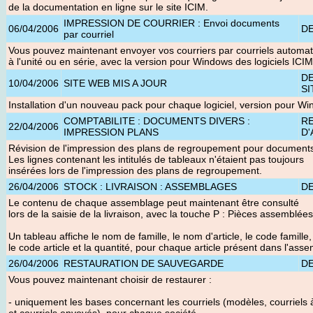
de la documentation en ligne sur le site ICIM.
IMPRESSION DE COURRIER : Envoi documents
06/04/2006
D
par courriel
Vous pouvez maintenant envoyer vos courriers par courriels automat
à l'unité ou en série, avec la version pour Windows des logiciels ICIM
D
10/04/2006
SITE WEB MIS A JOUR
SI
Installation d'un nouveau pack pour chaque logiciel, version pour W
COMPTABILITE : DOCUMENTS DIVERS :
R
22/04/2006
IMPRESSION PLANS
D'
Révision de l'impression des plans de regroupement pour documents
Les lignes contenant les intitulés de tableaux n'étaient pas toujours
insérées lors de l'impression des plans de regroupement.
26/04/2006
STOCK : LIVRAISON : ASSEMBLAGES
D
Le contenu de chaque assemblage peut maintenant être consulté
lors de la saisie de la livraison, avec la touche P : Pièces assemblées
Un tableau affiche le nom de famille, le nom d'article, le code famille,
le code article et la quantité, pour chaque article présent dans l'ass
26/04/2006
RESTAURATION DE SAUVEGARDE
D
Vous pouvez maintenant choisir de restaurer :
- uniquement les bases concernant les courriels (modèles, courriels