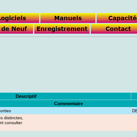
Descriptif
Commentaire
orties
D
 distinctes,
nt consulter