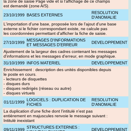
la zone de saisie Page vide et si l'affichage de ce champs
est demandé (zone A/S).
RESOLUTION
23/10/1999
BASES EXTERNES
D'ANOMALIE
L'importation d'une base, proposée lors de l'ajout d'une base
externe si le fichier correspondant existe, ne calcule pas
les coordonnées permettant d'afficher la fiche de saisie.
MESSAGES D'INFORMATIONS
27/10/1999
DEVELOPPEMENT
ET MESSAGES D'ERREUR
Ajustement de la largeur des cadres contenant les messages
d'informations et les messages d'erreur, en mode graphique.
31/10/1999
INFOS MATERIEL
DEVELOPPEMENT
Enrichissement : description des unités disponibles depuis
le poste en cours.
- lecteurs de disquettes
- disques durs
- disques redirigés (réseau ou autre)
- disques virtuels
LOGICIELS : DUPLICATION DE
RESOLUTION
01/11/1999
FICHES
D'ANOMALIE
La duplication d'une fiche dont l'intitulé n'est pas
entièrement en majuscules renvoie le message suivant :
Intitulé inexistant
STRUCTURES EXTERNES :
09/11/1999
DEVELOPPEMENT