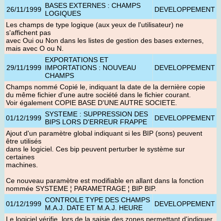
BASES EXTERNES : CHAMPS
26/11/1999
DEVELOPPEMENT
LOGIQUES
Les champs de type logique (aux yeux de l'utilisateur) ne
s'affichent pas
avec Oui ou Non dans les listes de gestion des bases externes,
mais avec O ou N.
EXPORTATIONS ET
29/11/1999
IMPORTATIONS : NOUVEAU
DEVELOPPEMENT
CHAMPS
Champs nommé Copié le, indiquant la date de la dernière copie
du même fichier d'une autre société dans le fichier courant.
Voir également COPIE BASE D'UNE AUTRE SOCIETE.
SYSTEME : SUPPRESSION DES
01/12/1999
DEVELOPPEMENT
BIPS LORS D'ERREUR FRAPPE
Ajout d'un paramètre global indiquant si les BIP (sons) peuvent
être utilisés
dans le logiciel. Ces bip peuvent perturber le système sur
certaines
machines.
Ce nouveau paramètre est modifiable en allant dans la fonction
nommée SYSTEME ¦ PARAMETRAGE ¦ BIP BIP.
CONTROLE TYPE DES CHAMPS
01/12/1999
DEVELOPPEMENT
M.A.J. DATE ET M.A.J. HEURE
Le logiciel vérifie, lors de la saisie des zones permettant d'indiquer