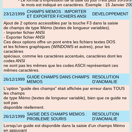
- Le format d'impression de la date du jour n'est plus 99/99/9
le mois est indiqué en caractères. Exemple : 15 Janvier 20
CHAMPS MEMOS : IMPORTER
23/12/1999
DEVELOPPEMENT
ET EXPORTER FICHIERS ANSI
Ajout de 2 options accessibles par la touche F3 dans la saisie
de champs de type Mémo (textes de longueur variables).
- Importer fichier ANSI
- Exporter fichier ANSI
Ces deux options offre un pont entre les fichiers textes DOS
et les fichiers graphiques (WINDOWS et autres), pour les
caractères
spéciaux, comme les caractères accentués, caractères dont les
codes ANSI
ne sont pas les mêmes que les codes ASCII représentant ces
mêmes caractères.
GUIDE CHAMPS DANS CHAMPS
RESOLUTION
26/12/1999
MEMOS
D'ANOMALIE
L'option "guide des champs" était affichée par erreur dans TOUS
les champs
de type Mémo (textes de longueur variable), bien que ce guide ne
soit pas
disponible réellement.
SAISIE DES CHAMPS MEMOS :
RESOLUTION
26/12/1999
PROBLEME SOURIS
D'ANOMALIE
Lorsqu'un guide est disponible dans la saisie d'un champs Mémo
en appuyant