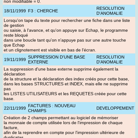
non modifiable = 0.
RESOLUTION
18/11/1999
F3 : CHERCHE
D'ANOMALIE
Lorsqu'on tape du texte pour rechercher une fiche dans une liste
de gestion
ou saisie, à l'avance, et qu'on appuye sur Echap, le programme
reste bloqué
dans une boucle tant qu'on n'appuye pas sur une autre touche
que Echap
et un clignotement est visible en bas de l'écran.
SUPPRESSION D'UNE BASE
RESOLUTION
19/11/1999
EXTERNE
D'ANOMALIE
La suppression d'une base externe supprime également la
déclaration
de la structure et la déclaration des index créés pour cette base,
dans les bases STRUCTURES et INDEX, mais elle ne supprime
pas
les LISTES UTILISATEURS et les REQUETES créée pour cette
base.
FACTURES : NOUVEAU
22/11/1999
DEVELOPPEMENT
CHAMPS
Création de 2 champs permettant au logiciel de mémoriser
la monnaie de compte utilisée lors de l'impression de chaque
facture,
afin de la reprendre en compte pour l'impression ultérieure de
duplicatas.