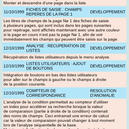
Monter et descendre d'une page dans la liste.
FICHES DE SAISIE : CHAMPS
11/10/1999
DEVELOPPEMENT
REPERES DE LA PAGE 1
Les titres de champs de la page Nø 1 des fiches de saisie
à plusieurs pages, qui sont inclus dans les pages suivantes
pour repèrage, sont affichés maintenant avec une autre couleur
si la page en cours n'est pas la page Nø 1, afin de voir
immédiatement les champs qui peuvent être saisis sur la page.
ANALYSE : RECUPERATION DE
12/10/1999
DEVELOPPEMENT
LISTES
Récupération de listes utilisateurs depuis le menu analyse
.
LISTES UTILISATEURS : AJOUT
12/10/1999
DEVELOPPEMENT
DE BOUTONS
Intégration de boutons en bas des listes utilisateurs
pour aller sur le champs à gauche ou le champs à droite
de la position courante.
COMPTEUR DE
RESOLUTION
12/10/1999
CORRESPONDANCE
D'ANOMALIE
L'analyse de la condition permettait au compteur d'utiliser
un index pour accélérer sa recherche lorsque la valeur
de comparaison (partie à droite de la condition) contenait
des noms de champs. Ceci entrainait une erreur de calcul
car la valeur de comparaison pouvait changer à tout moment
lors de l'analyse séquentielle de la base.